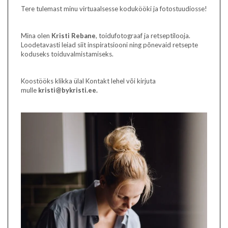
Tere tulemast minu virtuaalsesse kodukööki ja fotostuudiosse!
Mina olen
Kristi Rebane
, toidufotograaf ja retseptilooja.
Loodetavasti leiad siit inspiratsiooni ning põnevaid retsepte
koduseks toiduvalmistamiseks.
Koostööks klikka ülal Kontakt lehel või kirjuta
mulle
kristi@bykristi.ee.