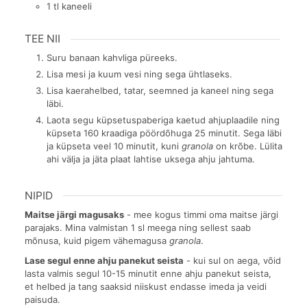
1
tl
kaneeli
TEE NII
Suru banaan kahvliga püreeks.
Lisa mesi ja kuum vesi ning sega ühtlaseks.
Lisa kaerahelbed, tatar, seemned ja kaneel ning sega
läbi.
Laota segu küpsetuspaberiga kaetud ahjuplaadile ning
küpseta 160 kraadiga pöördõhuga 25 minutit. Sega läbi
ja küpseta veel 10 minutit, kuni
granola
on krõbe. Lülita
ahi välja ja jäta plaat lahtise uksega ahju jahtuma.
NIPID
Maitse järgi magusaks
- m
ee kogus timmi oma maitse järgi
parajaks. Mina valmistan 1 sl meega ning sellest saab
mõnusa, kuid pigem vähemagusa
granola
.
Lase segul enne ahju panekut seista
- kui sul on aega, võid
lasta valmis segul 10-15 minutit enne ahju panekut seista,
et helbed ja tang saaksid niiskust endasse imeda ja veidi
paisuda.