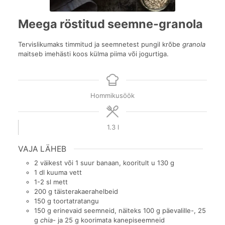
Meega röstitud seemne-granola
Tervislikumaks timmitud ja seemnetest pungil krõbe
granola
maitseb imehästi koos külma piima või jogurtiga.
Hommikusöök
1.3
l
VAJA LÄHEB
2
väikest või 1 suur banaan, kooritult u 130 g
1
dl
kuuma vett
1-2
sl
mett
200
g
täisterakaerahelbeid
150
g
toortatratangu
150
g
erinevaid seemneid, näiteks 100 g päevalille-, 25
g
chia
- ja 25 g koorimata kanepiseemneid