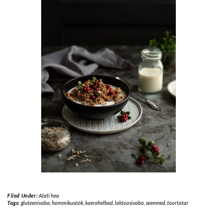
Filed Under:
Alati hea
Tags:
gluteenivaba
,
hommikusöök
,
kaerahelbed
,
laktoosivaba
,
seemned
,
toortatar