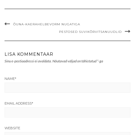
ÕUNA-KAERAHELBEVORM NUGATIGA
PESTOSED SUVIKÕRVITSANUUDLID
LISA KOMMENTAAR
Sinu e-postiaadressi ei avaldata.
Nõutavad väljad on tähistatud
*
-ga
NAME
*
EMAIL ADDRESS
*
WEBSITE