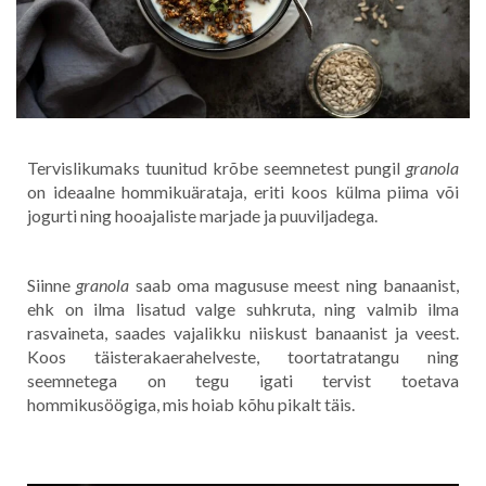
Tervislikumaks tuunitud krõbe seemnetest pungil
granola
on ideaalne hommikuärataja, eriti koos külma piima või
jogurti ning hooajaliste marjade ja puuviljadega.
Siinne
granola
saab oma magususe meest ning banaanist,
ehk on ilma lisatud valge suhkruta, ning valmib ilma
rasvaineta, saades vajalikku niiskust banaanist ja veest.
Koos täisterakaerahelveste, toortatratangu ning
seemnetega on tegu igati tervist toetava
hommikusöögiga, mis hoiab kõhu pikalt täis.