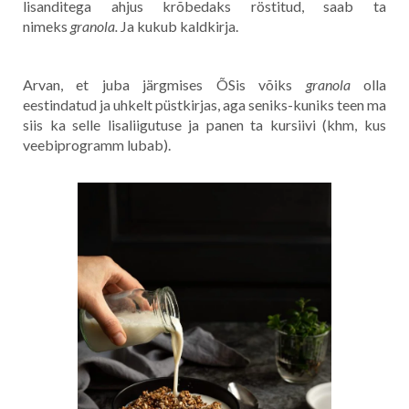
lisanditega ahjus krõbedaks röstitud, saab ta
nimeks
granola.
Ja kukub kaldkirja.
Arvan, et juba järgmises ÕSis võiks
granola
olla
eestindatud ja uhkelt püstkirjas, aga seniks-kuniks teen ma
siis ka selle lisaliigutuse ja panen ta kursiivi (khm, kus
veebiprogramm lubab).