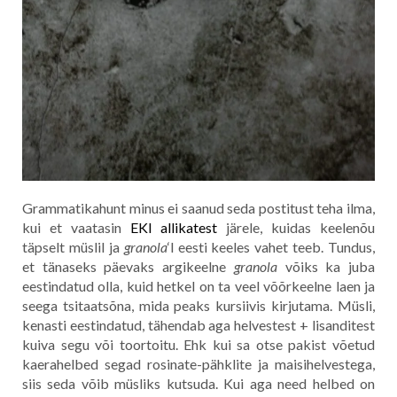
Grammatikahunt minus ei saanud seda postitust teha ilma,
kui et vaatasin
EKI allikatest
järele, kuidas keelenõu
täpselt müslil ja
granola
‘l eesti keeles vahet teeb. Tundus,
et tänaseks päevaks argikeelne
granola
võiks ka juba
eestindatud olla, kuid hetkel on ta veel võõrkeelne laen ja
seega tsitaatsõna, mida peaks kursiivis kirjutama. Müsli,
kenasti eestindatud, tähendab aga helvestest + lisanditest
kuiva segu või toortoitu. Ehk kui sa otse pakist võetud
kaerahelbed segad rosinate-pähklite ja maisihelvestega,
siis seda võib müsliks kutsuda. Kui aga need helbed on