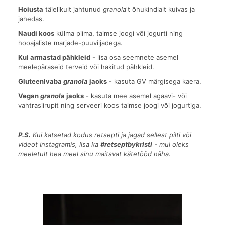
Hoiusta
täielikult jahtunud
granola
't õhukindlalt kuivas ja
jahedas.
Naudi koos
külma piima, taimse joogi või jogurti ning
hooajaliste marjade-puuviljadega.
Kui armastad pähkleid
- lisa osa seemnete asemel
meelepäraseid terveid või hakitud pähkleid.
Gluteenivaba
granola
jaoks
- kasuta GV märgisega kaera.
Vegan
granola
jaoks
- kasuta mee asemel agaavi- või
vahtrasiirupit ning serveeri koos taimse joogi või jogurtiga.
P.S.
Kui katsetad kodus retsepti ja jagad sellest pilti või
videot Instagramis, lisa ka
#retseptbykristi
- mul oleks
meeletult hea meel sinu maitsvat kätetööd näha.