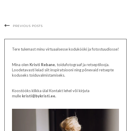
PREVIOUS POSTS
Tere tulemast minu virtuaalsesse kodukööki ja fotostuudiosse!
Mina olen
Kristi Rebane
, toidufotograaf ja retseptilooja.
Loodetavasti leiad siit inspiratsiooni ning põnevaid retsepte
koduseks toiduvalmistamiseks.
Koostööks klikka ülal Kontakt lehel või kirjuta
mulle
kristi@bykristi.ee.