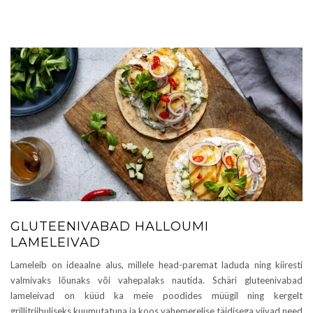
GLUTEENIVABAD HALLOUMI
LAMELEIVAD
Lameleib on ideaalne alus, millele head-paremat laduda ning kiiresti
valmivaks lõunaks või vahepalaks nautida. Schäri gluteenivabad
lameleivad on küüd ka meie poodides müügil ning kergelt
grillitriibuliseks kuumutatuna ja koos vahemerelise täidisega viivad need