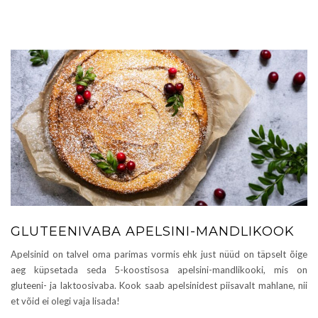
GLUTEENIVABA APELSINI-MANDLIKOOK
Apelsinid on talvel oma parimas vormis ehk just nüüd on täpselt õige
aeg küpsetada seda 5-koostisosa apelsini-mandlikooki, mis on
gluteeni- ja laktoosivaba. Kook saab apelsinidest piisavalt mahlane, nii
et võid ei olegi vaja lisada!