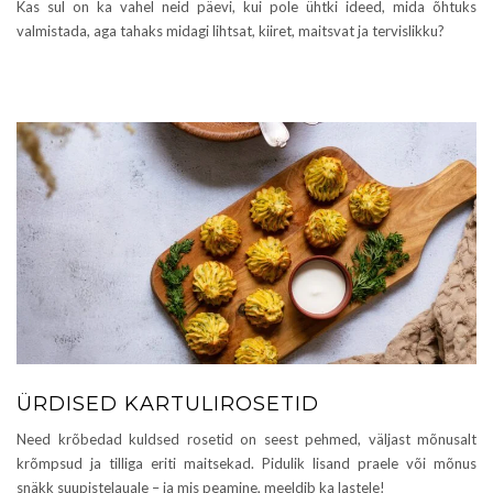
Kas sul on ka vahel neid päevi, kui pole ühtki ideed, mida õhtuks
valmistada, aga tahaks midagi lihtsat, kiiret, maitsvat ja tervislikku?
ÜRDISED KARTULIROSETID
Need krõbedad kuldsed rosetid on seest pehmed, väljast mõnusalt
krõmpsud ja tilliga eriti maitsekad. Pidulik lisand praele või mõnus
snäkk suupistelauale – ja mis peamine, meeldib ka lastele!