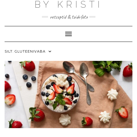
BY KRISTI
Skip
to
content
retseptid & toidufoto
Toggle Navigation
SILT:
GLUTEENIVABA