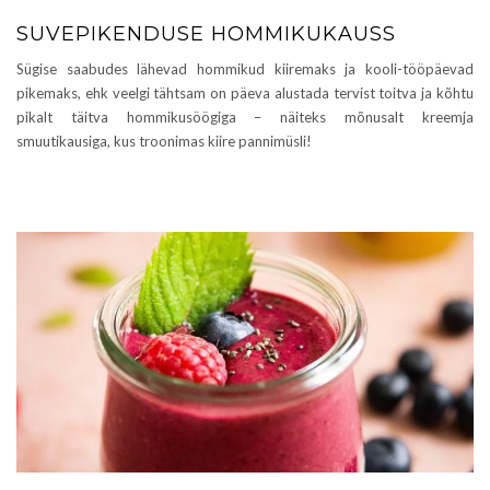
SUVEPIKENDUSE HOMMIKUKAUSS
Sügise saabudes lähevad hommikud kiiremaks ja kooli-tööpäevad
pikemaks, ehk veelgi tähtsam on päeva alustada tervist toitva ja kõhtu
pikalt täitva hommikusöögiga – näiteks mõnusalt kreemja
smuutikausiga, kus troonimas kiire pannimüsli!