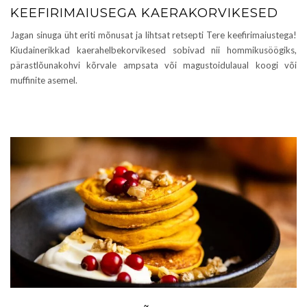
KEEFIRIMAIUSEGA KAERAKORVIKESED
Jagan sinuga üht eriti mõnusat ja lihtsat retsepti Tere keefirimaiustega!
Kiudainerikkad kaerahelbekorvikesed sobivad nii hommikusöögiks,
pärastlõunakohvi kõrvale ampsata või magustoidulaual koogi või
muffinite asemel.