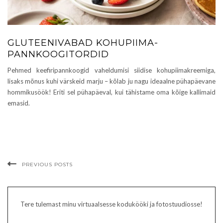
GLUTEENIVABAD KOHUPIIMA-
PANNKOOGITORDID
Pehmed keefiripannkoogid vaheldumisi siidise kohupiimakreemiga,
lisaks mõnus kuhi värskeid marju – kõlab ju nagu ideaalne pühapäevane
hommikusöök! Eriti sel pühapäeval, kui tähistame oma kõige kallimaid
emasid.
PREVIOUS POSTS
Tere tulemast minu virtuaalsesse kodukööki ja fotostuudiosse!