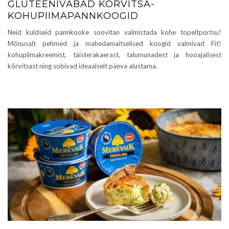
GLUTEENIVABAD KÕRVITSA-
KOHUPIIMAPANNKOOGID
Neid kuldseid pannkooke soovitan valmistada kohe topeltportsu!
Mõnusalt pehmed ja mahedamaitselised koogid valmivad Fit!
kohupiimakreemist, täisterakaerast, talumunadest ja hooajalisest
kõrvitsast ning sobivad ideaalselt päeva alustama.