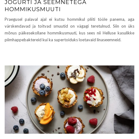
JOGURTI JA SEEMNETEGA
HOMMIKUSMUUTI
Praegusel palaval ajal ei kutsu hommikul pliiti tööle panema, aga
värskendavad ja toitvad smuutid on vägagi teretulnud. Siin on üks
mõnus päikesekollane hommikusmuuti, kus sees nii Helluse kasulikke
piimhappebaktereid kui ka supertoiduks loetavaid linaseemneid.