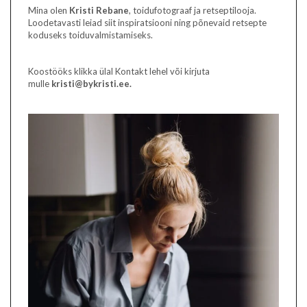
Mina olen
Kristi Rebane
, toidufotograaf ja retseptilooja.
Loodetavasti leiad siit inspiratsiooni ning põnevaid retsepte
koduseks toiduvalmistamiseks.
Koostööks klikka ülal Kontakt lehel või kirjuta
mulle
kristi@bykristi.ee.