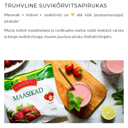
TRÜHVLINE SUVIKÕRVITSAPIRUKAS
Merevaik + trühvel + suvikõrvits on
ehk kõik juustuarmastajad,
pirukale!
Musta trühvli maalähedane ja rustikaalne maitse sobib imehästi värske
ja kerge suvikõrvitsaga, muutes juustuse piruka tõeliselt hõrguks.