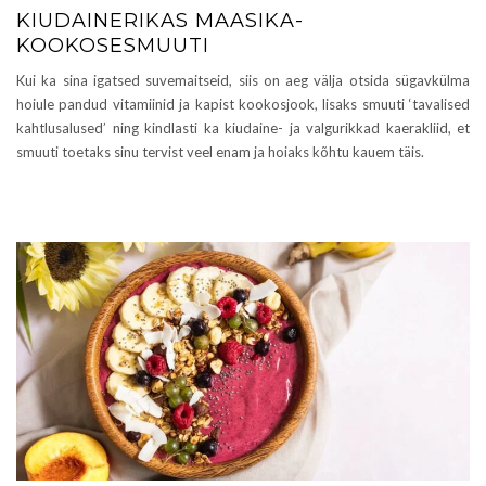
KIUDAINERIKAS MAASIKA-
KOOKOSESMUUTI
Kui ka sina igatsed suvemaitseid, siis on aeg välja otsida sügavkülma
hoiule pandud vitamiinid ja kapist kookosjook, lisaks smuuti ‘tavalised
kahtlusalused’ ning kindlasti ka kiudaine- ja valgurikkad kaerakliid, et
smuuti toetaks sinu tervist veel enam ja hoiaks kõhtu kauem täis.