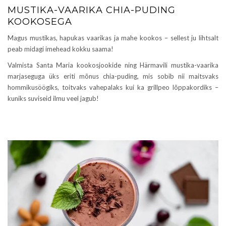
MUSTIKA-VAARIKA CHIA-PUDING
KOOKOSEGA
Magus mustikas, hapukas vaarikas ja mahe kookos – sellest ju lihtsalt
peab midagi imehead kokku saama!
Valmista Santa Maria kookosjookide ning Härmavili mustika-vaarika
marjaseguga üks eriti mõnus chia-puding, mis sobib nii maitsvaks
hommikusöögiks, toitvaks vahepalaks kui ka grillpeo lõppakordiks –
kuniks suviseid ilmu veel jagub!