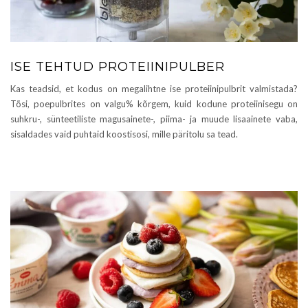
ISE TEHTUD PROTEIINIPULBER
Kas teadsid, et kodus on megalihtne ise proteiinipulbrit valmistada?
Tõsi, poepulbrites on valgu% kõrgem, kuid kodune proteiinisegu on
suhkru-, sünteetiliste magusainete-, piima- ja muude lisaainete vaba,
sisaldades vaid puhtaid koostisosi, mille päritolu sa tead.