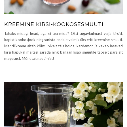
KREEMINE KIRSI-KOOKOSESMUUTI
Tahaks midagi head, aga ei tea mida? Otsi sügavkülmast välja kirsid,
kapist kookosjook ning surista endale valmis üks eriti kreemine smuuti.
Mandlikreem aitab kõhtu pikalt täis hoida, kardemon ja kakao lasevad
kirsi hapukal maitsel särada ning banaan lisab smuutile täpselt parajalt
magusust. Mõnusat nautimist!