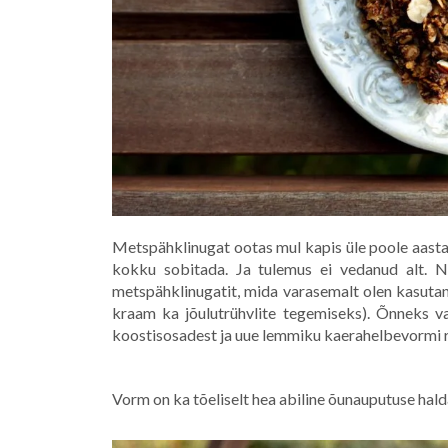
Metspähklinugat ootas mul kapis üle poole aasta 
kokku sobitada. Ja tulemus ei vedanud alt. 
metspähklinugatit, mida varasemalt olen kasutanu
kraam ka jõulutrühvlite tegemiseks). Õnneks val
koostisosadest ja uue lemmiku kaerahelbevormi r
Vorm on ka tõeliselt hea abiline õunauputuse hal