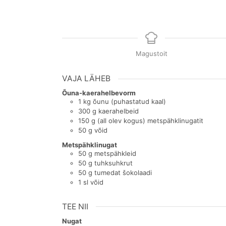
Magustoit
VAJA LÄHEB
Õuna-kaerahelbevorm
1
kg
õunu (puhastatud kaal)
300
g
kaerahelbeid
150
g
(all olev kogus) metspähklinugatit
50
g
võid
Metspähklinugat
50
g
metspähkleid
50
g
tuhksuhkrut
50
g
tumedat šokolaadi
1
sl
võid
TEE NII
Nugat