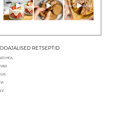
OOAJALISED RETSEPTID
ATI HEA
EVAD
GIS
VI
LV