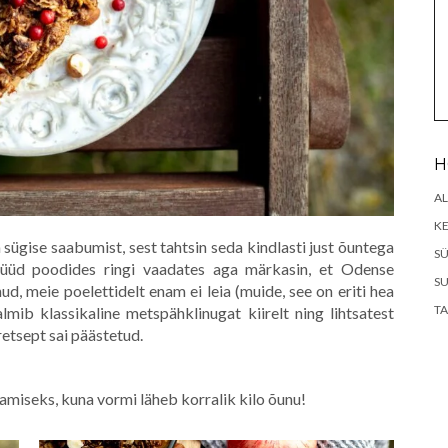
H
AL
K
sügise saabumist, sest tahtsin seda kindlasti just õuntega
SÜ
Nüüd poodides ringi vaadates aga märkasin, et Odense
SU
d, meie poelettidelt enam ei leia (muide, see on eriti hea
TA
mib klassikaline metspähklinugat kiirelt ning lihtsatest
etsept sai päästetud.
damiseks, kuna vormi läheb korralik kilo õunu!