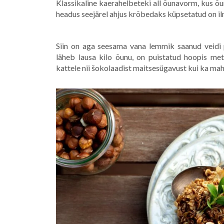
Klassikaline kaerahelbeteki all õunavorm, kus õ
headus seejärel ahjus krõbedaks küpsetatud on ilm
Siin on aga seesama vana lemmik saanud veidi 
läheb lausa kilo õunu, on puistatud hoopis me
kattele nii šokolaadist maitsesügavust kui ka mah