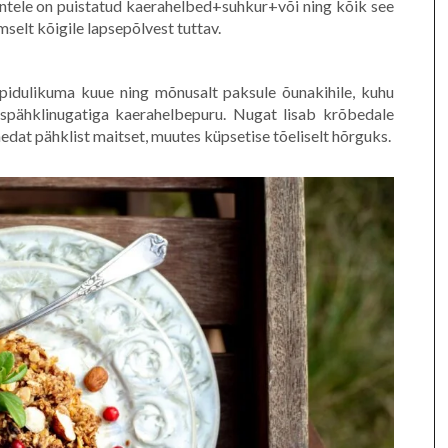
untele on puistatud kaerahelbed+suhkur+või ning kõik see
selt kõigile lapsepõlvest tuttav.
pidulikuma kuue ning mõnusalt paksule õunakihile, kuhu
tspähklinugatiga kaerahelbepuru. Nugat lisab krõbedale
edat pähklist maitset, muutes küpsetise tõeliselt hõrguks.