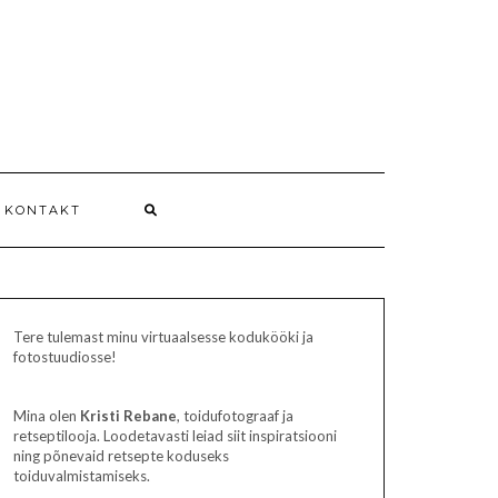
 KONTAKT
Tere tulemast minu virtuaalsesse kodukööki ja
fotostuudiosse!
Mina olen
Kristi Rebane
, toidufotograaf ja
retseptilooja. Loodetavasti leiad siit inspiratsiooni
ning põnevaid retsepte koduseks
toiduvalmistamiseks.