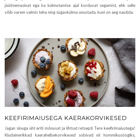
jäätisemasinat ega ka külmutamise ajal korduvat segamist, ehk selle
võib varem valmis teha ning sügavkülma unustada, kuni on aeg nautida.
KEEFIRIMAIUSEGA KAERAKORVIKESED
Jagan sinuga üht eriti mõnusat ja lihtsat retsepti Tere keefirimaiustega!
Kiudainerikkad kaerahelbekorvikesed sobivad nii hommikusöögiks,