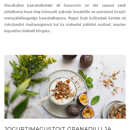
Klassikaline kaerahelbeteki all õunavorm on siin saanud veidi
pidulikuma kuue ning mõnusalt paksule õunakihile on puistatud hoopis
metspähklinugatiga kaerahelbepuru. Nugat lisab krõbedale kattele nii
šokolaadist maitsesügavust kui ka mahedat pähklist maitset, muutes
küpsetise tõeliselt hõrguks.
JOGURTIMAGUSTOIT GRANADILLI JA