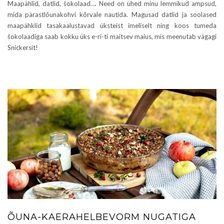
Maapählid, datlid, šokolaad…. Need on ühed minu lemmikud ampsud,
mida pärastlõunakohvi kõrvale nautida. Magusad datlid ja soolased
maapähklid tasakaalustavad üksteist imeliselt ning koos tumeda
šokolaadiga saab kokku üks e-ri-ti maitsev maius, mis meenutab vägagi
Snickersit!
ÕUNA-KAERAHELBEVORM NUGATIGA