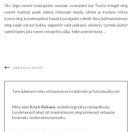
Üks õige rummi-rosinajäätis mustab rosinatest kui Tootsi kringel ning
rummi maitset peab olema mõnusalt tunda. Lihtne ja kodune rõõsa
koore ning kondenspiima baasil koorejäätis valmib ilma jäätisemasinata
ning vajab pärast kokku segamist vaid jääkapis seismist. Lastele jäätist
valmistades jäta rumm retseptist välja. Selle asemel leota …
PREVIOUS POSTS
Tere tulemast minu virtuaalsesse kodukööki ja fotostuudiosse!
Mina olen
Kristi Rebane
, toidufotograaf ja retseptilooja.
Loodetavasti leiad siit inspiratsiooni ning põnevaid retsepte
koduseks toiduvalmistamiseks.