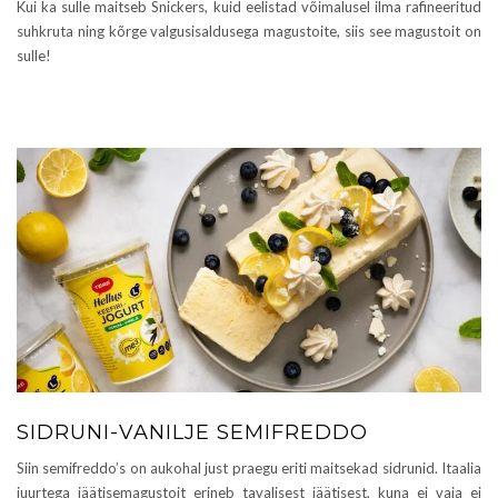
Kui ka sulle maitseb Snickers, kuid eelistad võimalusel ilma rafineeritud
suhkruta ning kõrge valgusisaldusega magustoite, siis see magustoit on
sulle!
SIDRUNI-VANILJE SEMIFREDDO
Siin semifreddo’s on aukohal just praegu eriti maitsekad sidrunid. Itaalia
juurtega jäätisemagustoit erineb tavalisest jäätisest, kuna ei vaja ei