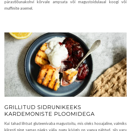
pärastlõunakohvi kõrvale ampsata või magustoidulaual koogi või
muffinite asemel.
GRILLITUD SIDRUNIKEEKS
KARDEMONISTE PLOOMIDEGA
Kui tahad lihtsat gluteenivaba magustoitu, mis oleks hooajaline, valmiks
kiiresti ning samas näeks välja, nagu köögis on vaeva nähtud, siis varu