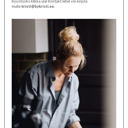
Koostööks klikka ülal Kontakt lehel või kirjuta
mulle
kristi@bykristi.ee.