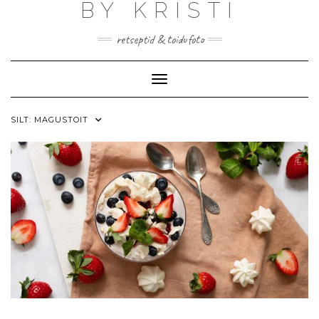
BY KRISTI
Skip
to
content
retseptid & toidufoto
Toggle Navigation
SILT:
MAGUSTOIT