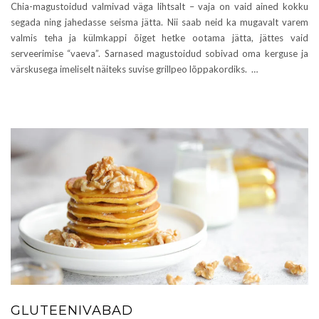
Chia-magustoidud valmivad väga lihtsalt – vaja on vaid ained kokku
segada ning jahedasse seisma jätta. Nii saab neid ka mugavalt varem
valmis teha ja külmkappi õiget hetke ootama jätta, jättes vaid
serveerimise “vaeva”. Sarnased magustoidud sobivad oma kerguse ja
värskusega imeliselt näiteks suvise grillpeo lõppakordiks. …
GLUTEENIVABAD