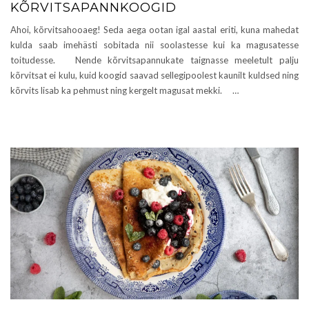
KÕRVITSAPANNKOOGID
Ahoi, kõrvitsahooaeg! Seda aega ootan igal aastal eriti, kuna mahedat
kulda saab imehästi sobitada nii soolastesse kui ka magusatesse
toitudesse. Nende kõrvitsapannukate taignasse meeletult palju
kõrvitsat ei kulu, kuid koogid saavad sellegipoolest kaunilt kuldsed ning
kõrvits lisab ka pehmust ning kergelt magusat mekki. …