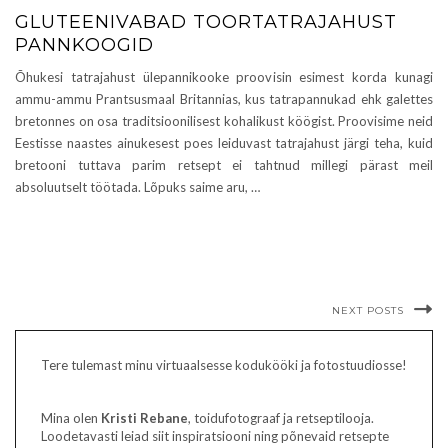
GLUTEENIVABAD TOORTATRAJAHUST
PANNKOOGID
Õhukesi tatrajahust ülepannikooke proovisin esimest korda kunagi
ammu-ammu Prantsusmaal Britannias, kus tatrapannukad ehk galettes
bretonnes on osa traditsioonilisest kohalikust köögist. Proovisime neid
Eestisse naastes ainukesest poes leiduvast tatrajahust järgi teha, kuid
bretooni tuttava parim retsept ei tahtnud millegi pärast meil
absoluutselt töötada. Lõpuks saime aru, …
NEXT POSTS
Tere tulemast minu virtuaalsesse kodukööki ja fotostuudiosse!
Mina olen
Kristi Rebane
, toidufotograaf ja retseptilooja.
Loodetavasti leiad siit inspiratsiooni ning põnevaid retsepte