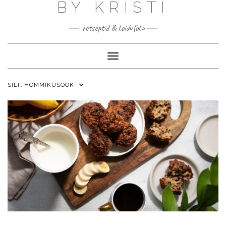
BY KRISTI
Skip
to
content
retseptid & toidufoto
Toggle Navigation
SILT:
HOMMIKUSÖÖK