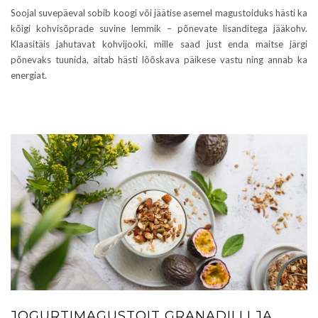
Soojal suvepäeval sobib koogi või jäätise asemel magustoiduks hästi ka
kõigi kohvisõprade suvine lemmik – põnevate lisanditega jääkohv.
Klaasitäis jahutavat kohvijooki, mille saad just enda maitse järgi
põnevaks tuunida, aitab hästi lõõskava päikese vastu ning annab ka
energiat.
JOGURTIMAGUSTOIT GRANADILLI JA