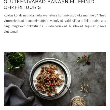
GLUTEENIVABAD BANAANIMUFFINID
ÕHKFRITÜÜRIS
Kuidas kõlab nautida nädalavahetuse hommikusöögiks muffineid? Need
gluteenivabad banaanimuffinid valmivad vaid viiest põhikoostisosast
ning mugavalt õhkfritüüris. Kiudainerikkad & idekad tegusat päeva
alustama!