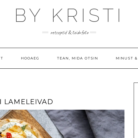
BY KRISTI
retseptid & toidufoto
PT
HOOAEG
TEAN, MIDA OTSIN
MINUST &
 LAMELEIVAD