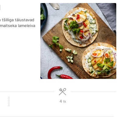
d
tšilliga täiustavad
 maitseka lameleiva
4
tk