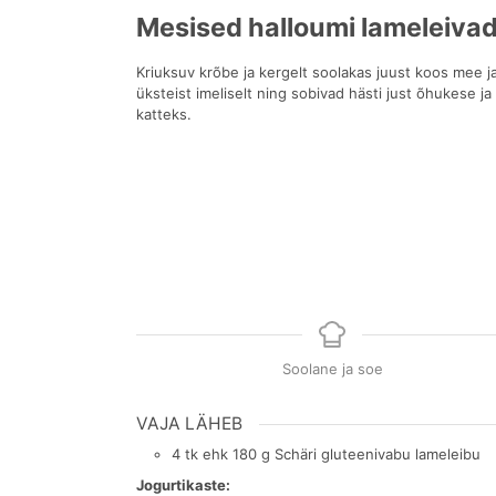
Mesised halloumi lameleiva
Kriuksuv krõbe ja kergelt soolakas juust koos mee ja 
üksteist imeliselt ning sobivad hästi just õhukese ja
katteks.
Soolane ja soe
VAJA LÄHEB
4
tk
ehk 180 g Schäri gluteenivabu lameleibu
Jogurtikaste: