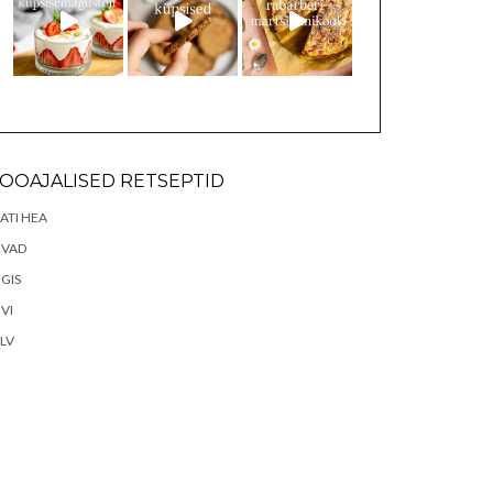
OOAJALISED RETSEPTID
ATI HEA
EVAD
GIS
VI
LV