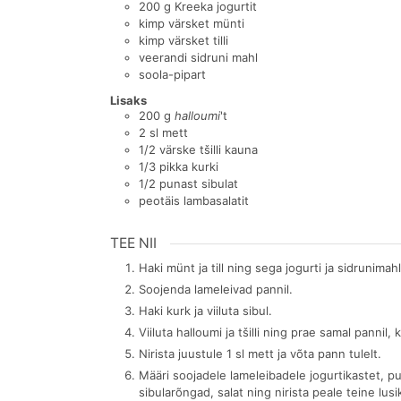
200
g
Kreeka jogurtit
kimp värsket münti
kimp värsket tilli
veerandi sidruni mahl
soola-pipart
Lisaks
200
g
halloumi
't
2
sl
mett
1/2
värske tšilli kauna
1/3
pikka kurki
1/2
punast sibulat
peotäis lambasalatit
TEE NII
Haki münt ja till ning sega jogurti ja sidrunima
Soojenda lameleivad pannil.
Haki kurk ja viiluta sibul.
Viiluta halloumi ja tšilli ning prae samal pannil,
Nirista juustule 1 sl mett ja võta pann tulelt.
Määri soojadele lameleibadele jogurtikastet, pui
sibularõngad, salat ning nirista peale teine lus