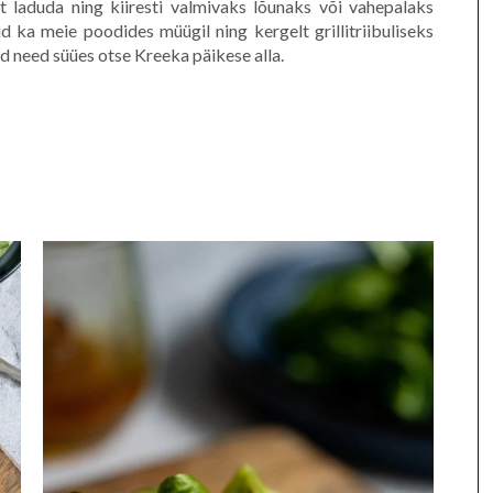
t laduda ning kiiresti valmivaks lõunaks või vahepalaks
d ka meie poodides müügil ning kergelt grillitriibuliseks
d need süües otse Kreeka päikese alla.