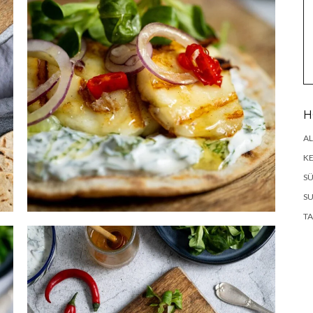
H
AL
K
SÜ
SU
TA