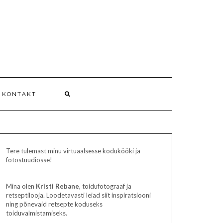
 KONTAKT
Tere tulemast minu virtuaalsesse kodukööki ja
fotostuudiosse!
Mina olen
Kristi Rebane
, toidufotograaf ja
retseptilooja. Loodetavasti leiad siit inspiratsiooni
ning põnevaid retsepte koduseks
toiduvalmistamiseks.