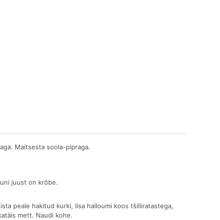
hlaga. Maitsesta soola-pipraga.
 kuni juust on krõbe.
sta peale hakitud kurki, lisa halloumi koos tšilliratastega,
ikatäis mett. Naudi kohe.