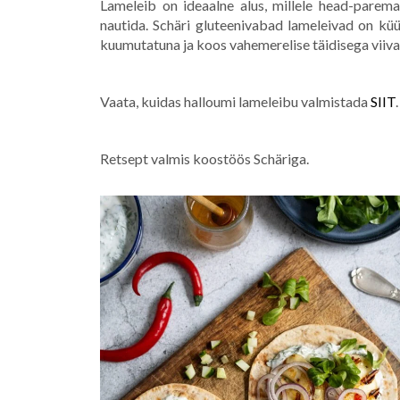
Lameleib on ideaalne alus, millele head-parema
nautida. Schäri gluteenivabad lameleivad on küü
kuumutatuna ja koos vahemerelise täidisega viiva
Vaata, kuidas halloumi lameleibu valmistada
SIIT
.
Retsept valmis koostöös Schäriga.