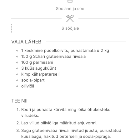
Soolane ja soe
6
sööjale
VAJA LÄHEB
1
keskmine pudelkõrvits, puhastamata u 2 kg
150
g
Schäri gluteenivaba riivsaia
100
g
parmesani
3
küüslauguküünt
kimp käharpeterselli
soola-pipart
oliiviõli
TEE NII
Koori ja puhasta kõrvits ning lõika õhukesteks
viiludeks.
Lao viilud oliiviõliga määritud ahjuvormi.
Sega gluteenivaba riivsai riivitud juustu, purustatud
küüslaugu, hakitud peterselli ja soola-pipraga.