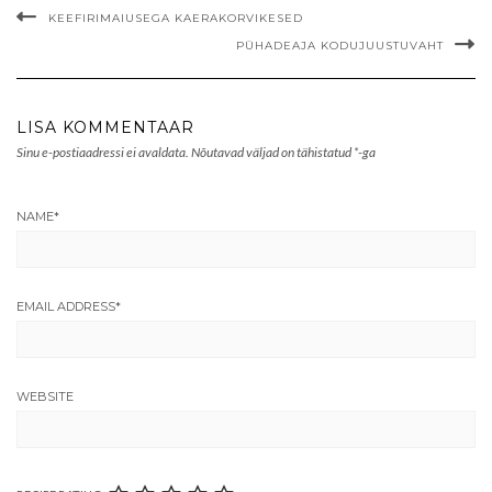
KEEFIRIMAIUSEGA KAERAKORVIKESED
PÜHADEAJA KODUJUUSTUVAHT
LISA KOMMENTAAR
Sinu e-postiaadressi ei avaldata.
Nõutavad väljad on tähistatud
*
-ga
NAME
*
EMAIL ADDRESS
*
WEBSITE