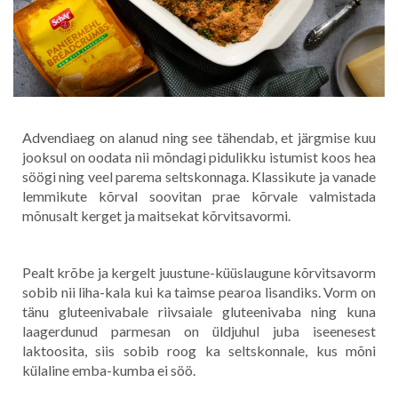
Advendiaeg on alanud ning see tähendab, et järgmise kuu
jooksul on oodata nii mõndagi pidulikku istumist koos hea
söögi ning veel parema seltskonnaga. Klassikute ja vanade
lemmikute kõrval soovitan prae kõrvale valmistada
mõnusalt kerget ja maitsekat kõrvitsavormi.
Pealt krõbe ja kergelt juustune-küüslaugune kõrvitsavorm
sobib nii liha-kala kui ka taimse pearoa lisandiks. Vorm on
tänu gluteenivabale riivsaiale gluteenivaba ning kuna
laagerdunud parmesan on üldjuhul juba iseenesest
laktoosita, siis sobib roog ka seltskonnale, kus mõni
külaline emba-kumba ei söö.