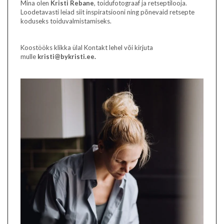
Mina olen
Kristi Rebane
, toidufotograaf ja retseptilooja.
Loodetavasti leiad siit inspiratsiooni ning põnevaid retsepte
koduseks toiduvalmistamiseks.
Koostööks klikka ülal Kontakt lehel või kirjuta
mulle
kristi@bykristi.ee.