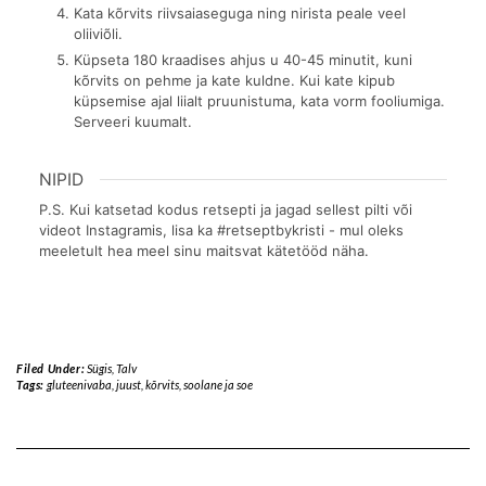
Kata kõrvits riivsaiaseguga ning nirista peale veel
oliiviõli.
Küpseta 180 kraadises ahjus u 40-45 minutit, kuni
kõrvits on pehme ja kate kuldne. Kui kate kipub
küpsemise ajal liialt pruunistuma, kata vorm fooliumiga.
Serveeri kuumalt.
NIPID
P.S. Kui katsetad kodus retsepti ja jagad sellest pilti või
videot Instagramis, lisa ka #retseptbykristi - mul oleks
meeletult hea meel sinu maitsvat kätetööd näha.
Filed Under:
Sügis
,
Talv
Tags:
gluteenivaba
,
juust
,
kõrvits
,
soolane ja soe