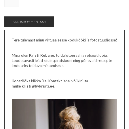
Tere tulemast minu virtuaalsesse kodukööki ja fotostuudiosse!
Mina olen
Kristi Rebane
, toidufotograaf ja retseptilooja.
Loodetavasti leiad siit inspiratsiooni ning põnevaid retsepte
koduseks toiduvalmistamiseks.
Koostööks klikka ülal Kontakt lehel või kirjuta
mulle
kristi@bykristi.ee.