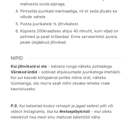
maitsesta soola-pipraga.
Pintselda juurikaid marinaadiga, nii et seda jõuaks ka
viilude vahele.
Puista juurikatele ⅔ jõhvikatest.
Küpseta 200kraadises ahjus 40 minutit, kuni viljad on
pehmed ja pealt krõbedad. Enne serveerimist puista
peale ülejäänud jõhvikad.
NIPID
Kui jõhvikaid ei ole
- katseta rooga näiteks pohladega.
Värsked ürdid
- sobivad ahjukuumade juurikatega imehästi.
Kui sul kasvab köögiaknal potike mõne ürdi, näiteks
tüümianiga, siis murra sealt mõni oksake-leheke roale
kaunistuseks.
P.S.
Kui katsetad kodus retsepti ja jagad sellest pilti või
videot Instagramis, lisa ka
#retseptbykristi
- mul oleks
meeletult hea meel sinu maitsvat kätetööd näha.