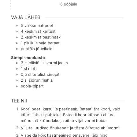
6
sööjale
VAJA LÄHEB
5
väiksemat peeti
4
keskmist kartulit
2
keskmist pastinaaki
1
piklik ja sale bataat
peotäis jõhvikaid
Sinepi-meekaste
3
sl
oliiviõli + vormi jaoks
1
sl
mett
0,5
sl
teralist sinepit
2
sl
sidrunimahla
soola-pipart
TEE NII
Koori peet, kartul ja pastinaak. Bataati ära koori, vaid
küüri lihtsalt puhtaks. Bataadi koor küpseb ahjus
mõnusalt krõbedaks ja aitab viljal vormi hoida.
Viiluta juurikad õhukeselt ja tõsta õlitatud ahjuvormi.
Vispelda kõik kastmeained omavahel läbi ning