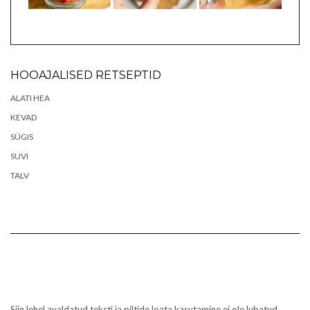
HOOAJALISED RETSEPTID
ALATI HEA
KEVAD
SÜGIS
SUVI
TALV
Siin lehel avaldatud teksti ja piltide loata kasutamine ei ole lubatud.