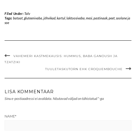
Filed Under:
Talv
Tags:
bataat
,
gluteenivaba
,
jõhvikad
,
kartul
,
laktoosivaba
,
mesi
,
pastinaak
,
peet
,
soolane ja
soe
VAHEMERI KASTMEKAUSIS: HUMMUS, BABA GANOUSH JA
TZATZIKI
TUULETASKUTORN EHK CROQUEMBOUCHE
LISA KOMMENTAAR
Sinu e-postiaadressi ei avaldata.
Nõutavad väljad on tähistatud
*
-ga
NAME
*