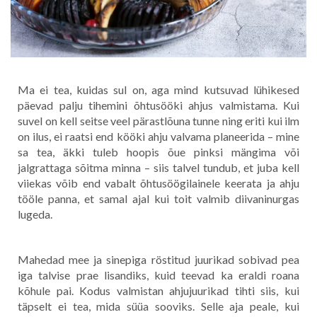
Ma ei tea, kuidas sul on, aga mind kutsuvad lühikesed
päevad palju tihemini õhtusööki ahjus valmistama. Kui
suvel on kell seitse veel pärastlõuna tunne ning eriti kui ilm
on ilus, ei raatsi end kööki ahju valvama planeerida – mine
sa tea, äkki tuleb hoopis õue pinksi mängima või
jalgrattaga sõitma minna – siis talvel tundub, et juba kell
viiekas võib end vabalt õhtusöögilainele keerata ja ahju
tööle panna, et samal ajal kui toit valmib diivaninurgas
lugeda.
Mahedad mee ja sinepiga röstitud juurikad sobivad pea
iga talvise prae lisandiks, kuid teevad ka eraldi roana
kõhule pai. Kodus valmistan a
hjujuurikad tihti siis
, kui
täpselt ei tea, mida süüa sooviks. Selle aja peale, kui