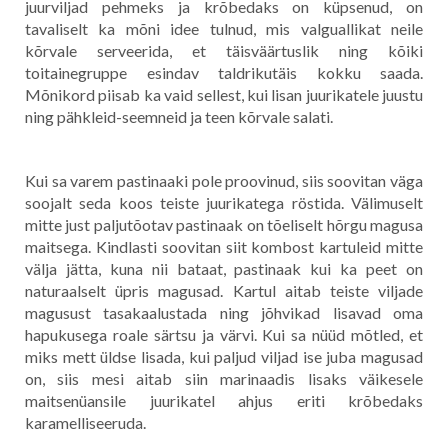
juurviljad pehmeks ja krõbedaks on küpsenud, on
tavaliselt ka mõni idee tulnud, mis valguallikat neile
kõrvale serveerida, et täisväärtuslik ning kõiki
toitainegruppe esindav taldrikutäis kokku saada.
Mõnikord piisab ka vaid sellest, kui lisan juurikatele juustu
ning pähkleid-seemneid ja teen kõrvale salati.
Kui sa varem pastinaaki pole proovinud, siis soovitan väga
soojalt seda koos teiste juurikatega röstida. Välimuselt
mitte just paljutõotav pastinaak on tõeliselt hõrgu magusa
maitsega. Kindlasti soovitan siit kombost kartuleid mitte
välja jätta, kuna nii bataat, pastinaak kui ka peet on
naturaalselt üpris magusad. Kartul aitab teiste viljade
magusust tasakaalustada ning jõhvikad lisavad oma
hapukusega roale särtsu ja värvi. Kui sa nüüd mõtled, et
miks mett üldse lisada, kui paljud viljad ise juba magusad
on, siis mesi aitab siin marinaadis lisaks väikesele
maitsenüansile juurikatel ahjus eriti krõbedaks
karamelliseeruda.