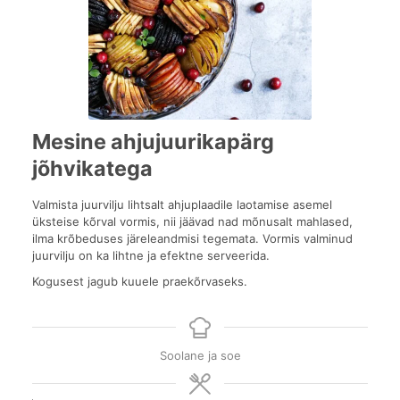
Mesine ahjujuurikapärg
jõhvikatega
Valmista juurvilju lihtsalt ahjuplaadile laotamise asemel
üksteise kõrval vormis, nii jäävad nad mõnusalt mahlased,
ilma krõbeduses järeleandmisi tegemata. Vormis valminud
juurvilju on ka lihtne ja efektne serveerida.
Kogusest jagub kuuele praekõrvaseks.
Soolane ja soe