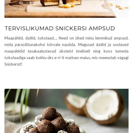
TERVISLIKUMAD SNICKERSI AMPSUD
Maapählid, datlid, šokolaad…. Need on ühed minu lemmikud ampsud,
mida pärastlõunakohvi kõrvale nautida. Magusad datlid ja soolased
maapähklid tasakaalustavad üksteist imeliselt ning koos tumeda
šokolaadiga saab kokku üks e-ri-ti maitsev maius, mis meenutab vägagi
Snickersit!