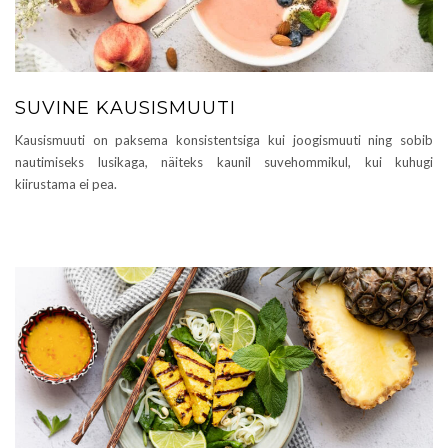
SUVINE KAUSISMUUTI
Kausismuuti on paksema konsistentsiga kui joogismuuti ning sobib
nautimiseks lusikaga, näiteks kaunil suvehommikul, kui kuhugi
kiirustama ei pea.