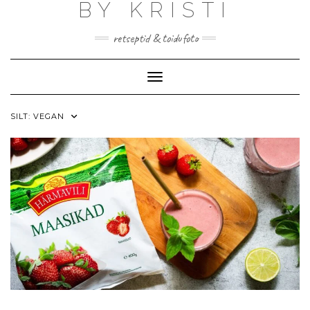
BY KRISTI
Skip
to
content
retseptid & toidufoto
Toggle Navigation
SILT:
VEGAN