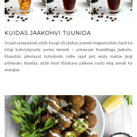
KUIDAS JÄÄKOHVI TUUNIDA
Soojal suvepäeval sobib koogi või jäätise asemel magustoiduks hästi ka
kõigi kohvisõprade suvine lemmik – põnevate lisanditega jääkohv.
Klaasitäis jahutavat kohvijooki, mille saad just enda maitse järgi
põnevaks tuunida, aitab hästi lõõskava päikese vastu ning annab ka
energiat.