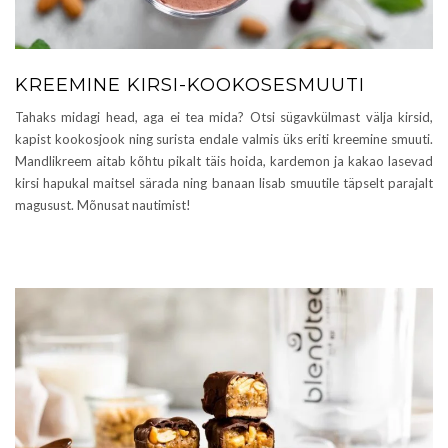
KREEMINE KIRSI-KOOKOSESMUUTI
Tahaks midagi head, aga ei tea mida? Otsi sügavkülmast välja kirsid,
kapist kookosjook ning surista endale valmis üks eriti kreemine smuuti.
Mandlikreem aitab kõhtu pikalt täis hoida, kardemon ja kakao lasevad
kirsi hapukal maitsel särada ning banaan lisab smuutile täpselt parajalt
magusust. Mõnusat nautimist!