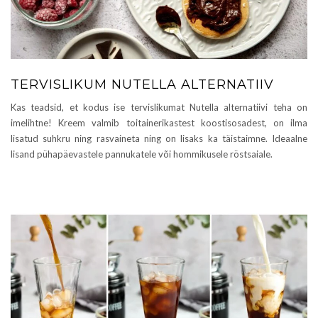
TERVISLIKUM NUTELLA ALTERNATIIV
Kas teadsid, et kodus ise tervislikumat Nutella alternatiivi teha on
imelihtne! Kreem valmib toitainerikastest koostisosadest, on ilma
lisatud suhkru ning rasvaineta ning on lisaks ka täistaimne. Ideaalne
lisand pühapäevastele pannukatele või hommikusele röstsaiale.