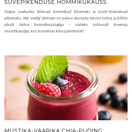
SUVEPIKENDUSE HOMMIKUKAUSS
Sügise saabudes lähevad hommikud kiiremaks ja kooli-tööpäevad
pikemaks, ehk veelgi tähtsam on päeva alustada tervist toitva ja kõhtu
pikalt täitva hommikusöögiga – näiteks mõnusalt kreemja
smuutikausiga, kus troonimas kiire pannimüsli!
MUSTIKA-VAARIKA CHIA-PUDING