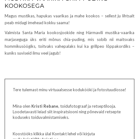
KOOKOSEGA
Magus mustikas, hapukas vaarikas ja mahe kookos – sellest ju lihtsalt
peab midagi imehead kokku saama!
Valmista Santa Maria kookosjookide ning Härmavili mustika-vaarika
marjaseguga üks eriti mõnus chia-puding, mis sobib nii maitsvaks
hommikusöögiks, toitvaks vahepalaks kui ka grillpeo lõppakordiks –
kuniks suviseid ilmu veel jagub!
Tere tulemast minu virtuaalsesse kodukööki ja fotostuudiosse!
Mina olen
Kristi Rebane
, toidufotograaf ja retseptilooja.
Loodetavasti leiad siit inspiratsiooni ning põnevaid retsepte
koduseks toiduvalmistamiseks.
Koostööks klikka ülal Kontakt lehel või kirjuta