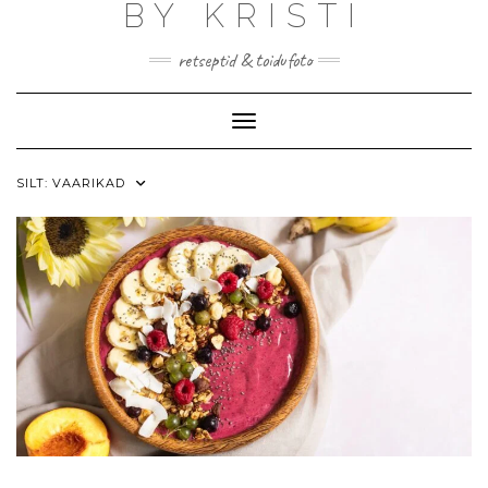
BY KRISTI
Skip
to
content
retseptid & toidufoto
Toggle Navigation
SILT:
VAARIKAD