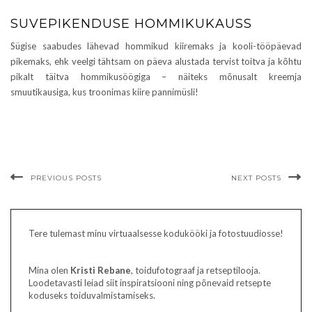
SUVEPIKENDUSE HOMMIKUKAUSS
Sügise saabudes lähevad hommikud kiiremaks ja kooli-tööpäevad
pikemaks, ehk veelgi tähtsam on päeva alustada tervist toitva ja kõhtu
pikalt täitva hommikusöögiga – näiteks mõnusalt kreemja
smuutikausiga, kus troonimas kiire pannimüsli!
PREVIOUS POSTS
NEXT POSTS
Tere tulemast minu virtuaalsesse kodukööki ja fotostuudiosse!
Mina olen
Kristi Rebane
, toidufotograaf ja retseptilooja.
Loodetavasti leiad siit inspiratsiooni ning põnevaid retsepte
koduseks toiduvalmistamiseks.