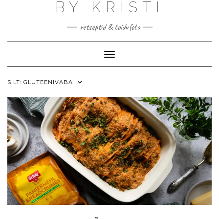
BY KRISTI
Skip
to
content
retseptid & toidufoto
Toggle Navigation
SILT:
GLUTEENIVABA