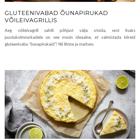
GLUTEENIVABAD ÕUNAPIRUKAD
VÕILEIVAGRILLIS
Aeg võileivagrill sahtli põhjast välja otsida, sest lisaks
juustukolmnurkadele on see masin ideaalne, et valmistada kiireid
gluteenivabu “õunapirukaid”! Nii lihtne ja maitsev.