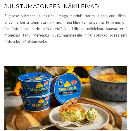
JUUSTUMAJONEESI NÄKILEIVAD
Sügisese vihmase ja tuulise ilmaga tundub parim plaan end õhtul
diivanile kerra tõmmata ning mõni hea filmi käima panna. Ning mis on
filmiõhtu ilma heade snäkkideta? Need lihtsad näkileivad saavad eriti
mõnusad tänu Mereaigu juustumajoneesile ning sobivad ideaalselt
õhtuseks krõbistamiseks.