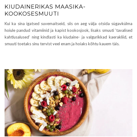
KIUDAINERIKAS MAASIKA-
KOOKOSESMUUTI
Kui ka sina igatsed suvemaitseid, siis on aeg välja otsida sügavkülma
hoiule pandud vitamiinid ja kapist kookosjook, lisaks smuuti ‘tavalised
kahtlusalused’ ning kindlasti ka kiudaine- ja valgurikkad kaerakliid, et
smuuti toetaks sinu tervist veel enam ja hoiaks kõhtu kauem täis.