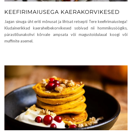
KEEFIRIMAIUSEGA KAERAKORVIKESED
Jagan sinuga üht eriti mõnusat ja lihtsat retsepti Tere keefirimaiustega!
Kiudainerikkad kaerahelbekorvikesed sobivad nii hommikusöögiks,
pärastlõunakohvi kõrvale ampsata või magustoidulaual koogi või
muffinite asemel.