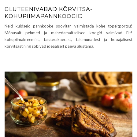
GLUTEENIVABAD KÕRVITSA-
KOHUPIIMAPANNKOOGID
Neid kuldseid pannkooke soovitan valmistada kohe topeltportsu!
Mõnusalt pehmed ja mahedamaitselised koogid valmivad Fit!
kohupiimakreemist, täisterakaerast, talumunadest ja hooajalisest
kõrvitsast ning sobivad ideaalselt päeva alustama.