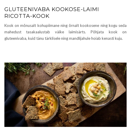
GLUTEENIVABA KOOKOSE-LAIMI
RICOTTA-KOOK
Kook on mõnusalt kohupiimane ning õrnalt kookosene ning kogu seda
mahedust tasakaalustab väike laimisärts. Põhjata kook on
gluteenivaba, kuid tänu tärklisele ning mandlijahule hoiab kenasti kuju.