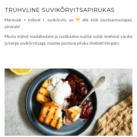
TRÜHVLINE SUVIKÕRVITSAPIRUKAS
Merevaik + trühvel + suvikõrvits on
ehk kõik juustuarmastajad,
pirukale!
Musta trühvli maalähedane ja rustikaalne maitse sobib imehästi värske
ja kerge suvikõrvitsaga, muutes juustuse piruka tõeliselt hõrguks.