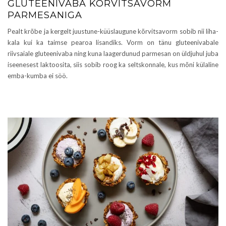
GLUTEENIVABA KÕRVITSAVORM
PARMESANIGA
Pealt krõbe ja kergelt juustune-küüslaugune kõrvitsavorm sobib nii liha-
kala kui ka taimse pearoa lisandiks. Vorm on tänu gluteenivabale
riivsaiale gluteenivaba ning kuna laagerdunud parmesan on üldjuhul juba
iseenesest laktoosita, siis sobib roog ka seltskonnale, kus mõni külaline
emba-kumba ei söö.