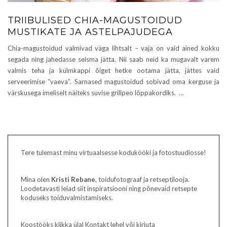
TRIIBULISED CHIA-MAGUSTOIDUD
MUSTIKATE JA ASTELPAJUDEGA
Chia-magustoidud valmivad väga lihtsalt – vaja on vaid ained kokku
segada ning jahedasse seisma jätta. Nii saab neid ka mugavalt varem
valmis teha ja külmkappi õiget hetke ootama jätta, jättes vaid
serveerimise “vaeva”. Sarnased magustoidud sobivad oma kerguse ja
värskusega imeliselt näiteks suvise grillpeo lõppakordiks. …
Tere tulemast minu virtuaalsesse kodukööki ja fotostuudiosse!
Mina olen
Kristi Rebane
, toidufotograaf ja retseptilooja.
Loodetavasti leiad siit inspiratsiooni ning põnevaid retsepte
koduseks toiduvalmistamiseks.
Koostööks klikka ülal Kontakt lehel või kirjuta