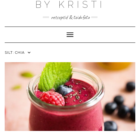
BY KRISTI
Skip
to
content
retseptid & toidufoto
Toggle Navigation
SILT:
CHIA