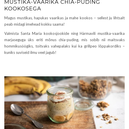
MUSTIKA-VAARIKA CHIA-PUDING
KOOKOSEGA
Magus mustikas, hapukas vaarikas ja mahe kookos – sellest ju lihtsalt
peab midagi imehead kokku saama!
Valmista Santa Maria kookosjookide ning Härmavili mustika-vaarika
marjaseguga üks eriti mõnus chia-puding, mis sobib nii maitsvaks
hommikusöögiks, toitvaks vahepalaks kui ka grillpeo lõppakordiks –
kuniks suviseid ilmu veel jagub!