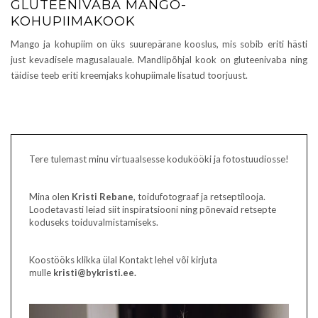
GLUTEENIVABA MANGO-
KOHUPIIMAKOOK
Mango ja kohupiim on üks suurepärane kooslus, mis sobib eriti hästi
just kevadisele magusalauale. Mandlipõhjal kook on gluteenivaba ning
täidise teeb eriti kreemjaks kohupiimale lisatud toorjuust.
Tere tulemast minu virtuaalsesse kodukööki ja fotostuudiosse!
Mina olen
Kristi Rebane
, toidufotograaf ja retseptilooja.
Loodetavasti leiad siit inspiratsiooni ning põnevaid retsepte
koduseks toiduvalmistamiseks.
Koostööks klikka ülal Kontakt lehel või kirjuta
mulle
kristi@bykristi.ee.