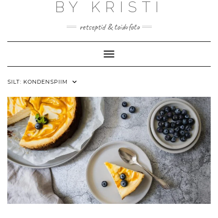
BY KRISTI
Skip
to
content
retseptid & toidufoto
Toggle Navigation
SILT:
KONDENSPIIM